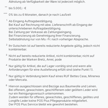
Abholung ab Verfügbarkeit der Ware ist jederzeit möglich.
**
bis 5.000,- €
***
0% bis zu 6 Monaten, danach je nach Laufzeit
1
Ab Eingang Auftragsbestätigung.
Bei Kauf auf Rechnung mit abw. Lieferanschrift ab Eingang der
unterschriebenen Auftragsbestätigung.
Bei Zahlung per Vorkasse ab Zahlungseingang.
Bei Finanzierung ab Genehmigung Ihrer Finanzierung.
Selbstabholung nur von Mo.-Fr. nach vorheriger Absprache.
2
Ihr Gutschein ist auf bereits reduzierte Angebote gültig, jedoch nicht
kombinierbar.
3
Nicht auf bereits reduzierte Artikel, nicht kombinierbar, nicht auf
Produkte der Marken Bretz, Anrei, pode
4
Nur gültig für Artikel, die auf Lager vorrätig sind und wenn alle
Anforderungen für eine Auslieferung erfüllt sind (siehe Punkt 1).
5
Nur gültig in Verbindung beim Kauf eines RUF Bettes Casa, Minerwa
oder Mercata.
6
Hiervon ausgeschlossen sind Bezüge aus Baumwolle und Leinen.
Bei offenem, gewachstem, geschliffenem oder geöltem Leder wird
nur ein Reinigungsversuch unternommen.
Zudem werden für offenes, gewachstes, geschliffenes, geöltes und
Longlife Leder keine POS Plus Pflegeprodukte mitgeliefert.
Der POS Plus Service bleibt wie gewohnt bestehen.