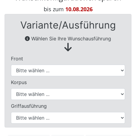
Waschtische
bis zum
10.08.2026
&
Unterschränke
Variante/Ausführung
Badspiegel
Wählen Sie Ihre Wunschausführung
&
Spiegelschränke
Badschränke
Front
Korpus
Griffausführung