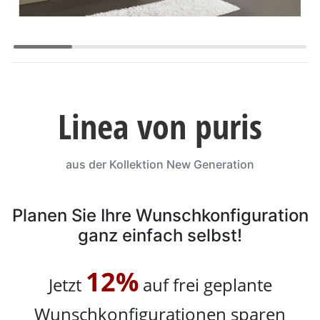
Konfigurator
0%
Finanzierung
Markenwelt
Linea von puris
Letz-
Deals
aus der Kollektion New Generation
Planen Sie Ihre Wunschkonfiguration
ganz einfach selbst!
Badezimmer-
12%
Sets
Jetzt
auf frei geplante
Gästebäder
Wunschkonfigurationen sparen