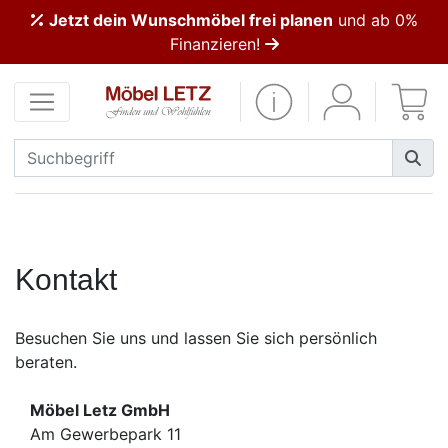
Jetzt dein Wunschmöbel frei planen
und ab 0%
ließen
Finanzieren!
Kundenmeinungen
Anmelden
PREMIUM
Schnell
lieferbar
Kontakt
SALE
Besuchen Sie uns und lassen Sie sich persönlich
beraten.
Polsterplaner
Möbel Letz GmbH
Möbel-
Am Gewerbepark 11