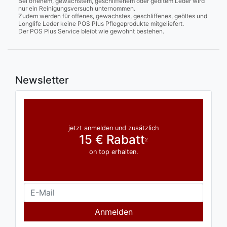
Bei offenem, gewachstem, geschliffenem oder geöltem Leder wird
nur ein Reinigungsversuch unternommen.
Zudem werden für offenes, gewachstes, geschliffenes, geöltes und
Longlife Leder keine POS Plus Pflegeprodukte mitgeliefert.
Der POS Plus Service bleibt wie gewohnt bestehen.
Newsletter
jetzt anmelden und zusätzlich
15 € Rabatt
2
on top erhalten.
Anmelden