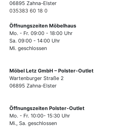
Konfigurator
06895 Zahna-Elster
035383 60 18 0
0%
Öffnungszeiten Möbelhaus
Finanzierung
Mo. - Fr. 09:00 - 18:00 Uhr
Sa. 09:00 - 14:00 Uhr
Markenwelt
Mi. geschlossen
Letz-
Deals
Möbel Letz GmbH – Polster-Outlet
Wartenburger Straße 2
06895 Zahna-Elster
Öffnungszeiten Polster-Outlet
Badezimmer-
Mo. - Fr. 10:00- 15:30 Uhr
Sets
Mi., Sa. geschlossen
Gästebäder