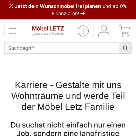
Jetzt dein Wunschmöbel frei planen
und ab 0%
ließen
Finanzieren!
Kundenmeinungen
Anmelden
PREMIUM
Schnell
lieferbar
Karriere - Gestalte mit uns
Wohnträume und werde Teil
SALE
der Möbel Letz Familie
Polsterplaner
Du suchst nicht einfach nur einen
Möbel-
Job, sondern eine langfristige