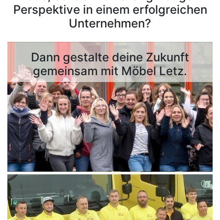
Konfigurator
Perspektive in einem erfolgreichen
Unternehmen?
0%
Finanzierung
Dann gestalte deine Zukunft
Markenwelt
gemeinsam mit Möbel Letz.
Letz-
Deals
Badezimmer-
Sets
Gästebäder