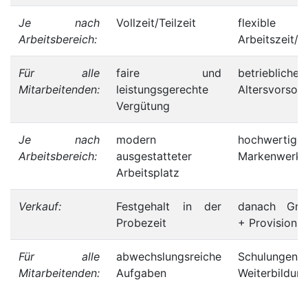
Je nach
Vollzeit/Teilzeit
flexible
Arbeitsbereich:
Arbeitszeit/Gl
Für alle
faire und
betriebliche
Mitarbeitenden:
leistungsgerechte
Altersvorsor
Vergütung
Je nach
modern
hochwertige
Arbeitsbereich:
ausgestatteter
Markenwerkz
Arbeitsplatz
Verkauf:
Festgehalt in der
danach Grun
Probezeit
+ Provision
Für alle
abwechslungsreiche
Schulung
Mitarbeitenden:
Aufgaben
Weiterbildun