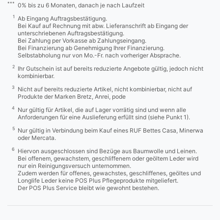
***
0% bis zu 6 Monaten, danach je nach Laufzeit
1
Ab Eingang Auftragsbestätigung.
Bei Kauf auf Rechnung mit abw. Lieferanschrift ab Eingang der
unterschriebenen Auftragsbestätigung.
Bei Zahlung per Vorkasse ab Zahlungseingang.
Bei Finanzierung ab Genehmigung Ihrer Finanzierung.
Selbstabholung nur von Mo.-Fr. nach vorheriger Absprache.
2
Ihr Gutschein ist auf bereits reduzierte Angebote gültig, jedoch nicht
kombinierbar.
3
Nicht auf bereits reduzierte Artikel, nicht kombinierbar, nicht auf
Produkte der Marken Bretz, Anrei, pode
4
Nur gültig für Artikel, die auf Lager vorrätig sind und wenn alle
Anforderungen für eine Auslieferung erfüllt sind (siehe Punkt 1).
5
Nur gültig in Verbindung beim Kauf eines RUF Bettes Casa, Minerwa
oder Mercata.
6
Hiervon ausgeschlossen sind Bezüge aus Baumwolle und Leinen.
Bei offenem, gewachstem, geschliffenem oder geöltem Leder wird
nur ein Reinigungsversuch unternommen.
Zudem werden für offenes, gewachstes, geschliffenes, geöltes und
Longlife Leder keine POS Plus Pflegeprodukte mitgeliefert.
Der POS Plus Service bleibt wie gewohnt bestehen.