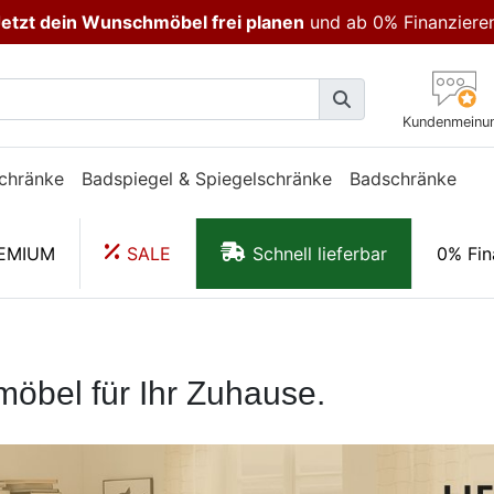
etzt dein Wunschmöbel frei planen
und ab 0% Finanziere
Kundenmeinu
chränke
Badspiegel & Spiegelschränke
Badschränke
EMIUM
SALE
Schnell lieferbar
0% Fin
el für Ihr Zuhause.