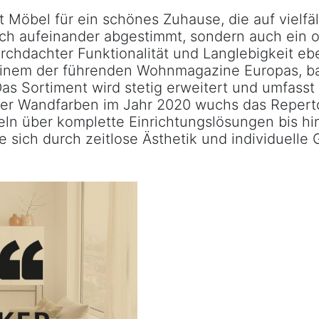
el für ein schönes Zuhause, die auf vielfälti
sch aufeinander abgestimmt, sondern auch ein o
chter Funktionalität und Langlebigkeit eben
us einem der führenden Wohnmagazine Europas
 Sortiment wird stetig erweitert und umfasst h
er Wandfarben im Jahr 2020 wuchs das Repertoi
beln über komplette Einrichtungslösungen bis 
ie sich durch zeitlose Ästhetik und individuelle