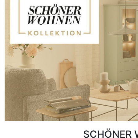
Konfigurator
0%
Finanzierung
Markenwelt
Letz-
Deals
Badezimmer-
Sets
Gästebäder
SCHÖNER W