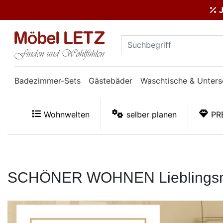
J
ließen
Kundenmeinungen
Anmelden
Badezimmer-Sets
Gästebäder
Waschtische & Unters
PREMIUM
Wohnwelten
selber planen
PR
Schnell
lieferbar
SALE
SCHÖNER WOHNEN Lieblingsmöb
Polsterplaner
Möbel-