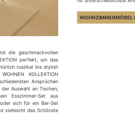
für unterschiedlichste An
WOHNZIMMERMÖBEL 
nd die geschmackvollen
KTION perfekt, um das
lich rustikal bis stylish
R WOHNEN KOLLEKTION
schiedensten Ansprüchen
s der Auswahl an Tischen,
ein Esszimmer-Set aus
der sich für ein Bar-Set
d vielleicht das Schönste