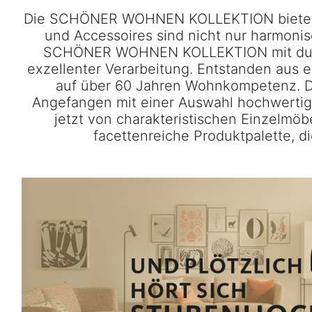
Waschtische
Die SCHÖNER WOHNEN KOLLEKTION bietet Möb
&
und Accessoires sind nicht nur harmoni
Unterschränke
SCHÖNER WOHNEN KOLLEKTION mit durchda
exzellenter Verarbeitung. Entstanden a
Badspiegel
auf über 60 Jahren Wohnkompetenz. Das
&
Angefangen mit einer Auswahl hochwertig
Spiegelschränke
jetzt von charakteristischen Einzelmö
Badschränke
facettenreiche Produktpalette, d